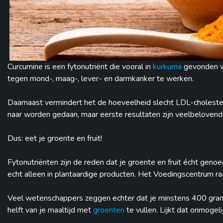
Curcumine is een fytonutriënt die vooral in
kurkuma
gevonden wor
tegen mond-, maag-, lever- en darmkanker te werken.
Daarnaast vermindert het de hoeveelheid slecht LDL-choleste
naar worden gedaan, maar eerste resultaten zijn veelbelovend
Dus: eet je groente en fruit!
Fytonutriënten zijn de reden dat je groente en fruit écht genoe
echt alleen in plantaardige producten. Het Voedingscentrum raa
Veel wetenschappers zeggen echter dat je minstens 400 gram g
helft van je maaltijd met
groenten
te vullen. Lijkt dat onmogelij