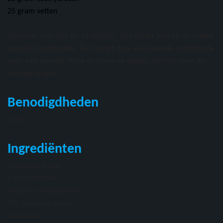
25 gram
vetten
Spinazie, avocado en aardbeien.. Het klinkt niet als de meest
logische combinatie. Toch zorgt deze verrassende combinatie
voor een heerlijk frisse en zomerse salade. Perfect voor de
zonnige dagen!
Benodigdheden
Oven
Ingrediënten
4 sneetjes Brood
1 teen Knoflook
300 gram babyspinazie
400 gram Aardbeien
1 Avocado