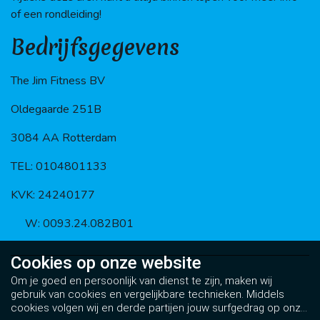
of een rondleiding!
Bedrijfsgegevens
The Jim Fitness BV
Oldegaarde 251B
3084 AA Rotterdam
TEL: 0104801133
KVK: 24240177
BTW: 0093.24.082B01
Cookies op
onze website
Om je goed en persoonlijk van dienst te zijn, maken wij
gebruik van cookies en vergelijkbare technieken. Middels
cookies volgen wij en derde partijen jouw surfgedrag op onze