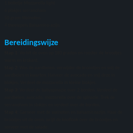
1 bolletje Mozzarella light
6 plakjes serranoham
50 gram Walnoten
4 theelepels Balsamico-azijn
Bereidingswijze
Stap 1:
Verhit de oven op 180 graden en rooster de broodjes
warm en krokant.
Stap 2:
Was de aardbeien, verwijder de kroontjes en snij de
aardbeien in kwarten. Halveer de avocado en snij deze in
blokjes. Verdeel de mozzarella in kleine blokjes.
Stap 3:
Verdeel de babyspinazie over 2 borden. Verdeel de
aardbeien, avocado, mozzarella over de spinazie. Trek de
serranoham in stukjes en verdeel over de borden.
Stap 4:
Garneer met de walnoten en balsamicoazijn. Haal de
broodjes uit de oven, wrijf de knoflook over de broodjes en
serveer met de salade.