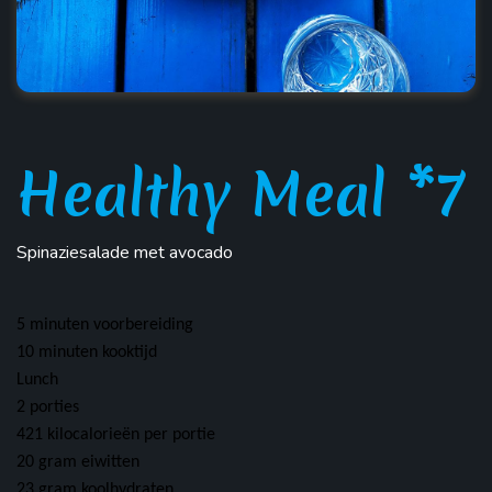
Healthy Meal *7
Spinaziesalade met avocado
5 minuten voorbereiding
10 minuten kooktijd
Lunch
2
porties
421
kilocalorieën per portie
20 gram
eiwitten
23 gram
koolhydraten