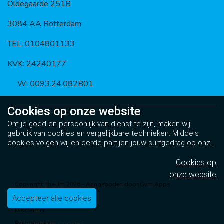
Oldegaarde 251B
3084 AA Rotterdam
TEL: 0104801133
KVK: 24240177
BTW: 0093.24.082B01
Cookies op
onze website
Om je goed en persoonlijk van dienst te zijn, maken wij
gebruik van cookies en vergelijkbare technieken. Middels
cookies volgen wij en derde partijen jouw surfgedrag op onze
website. Hiermee tonen wij gepersonaliseerde advertenties
en dit maakt het voor jou mogelijk om informatie te delen via
Cookies op
social media.
Bekijk ons cookiebeleid
onze website
Copyright The Jim 2026 - Aangeboden door
Gym Apps
Algemene voorwaarden
Accepteer alle cookies
Disclaimer
Weiger alle cookies
Privacybeleid