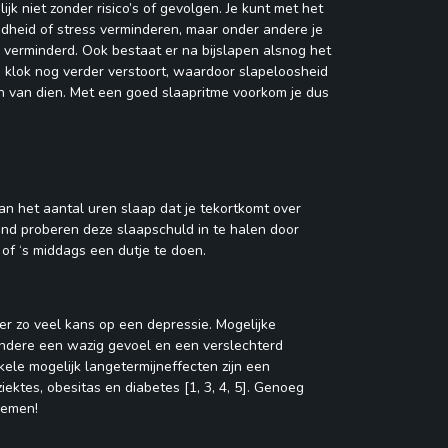
jk niet zonder risico’s of gevolgen. Je kunt met het
idheid of stress verminderen, maar onder andere je
 verminderd. Ook bestaat er na bijslapen alsnog het
he klok nog verder verstoort, waardoor slapeloosheid
n van dien. Met een goed slaapritme voorkom je dus
an het aantal uren slaap dat je tekortkomt over
kend proberen deze slaapschuld in te halen door
 of ‘s middags een dutje te doen.
r zo veel kans op een depressie. Mogelijke
 andere een wazig gevoel en een verslechterd
ele mogelijk langetermijneffecten zijn een
iektes, obesitas en diabetes [1, 3, 4, 5]. Genoeg
nemen!