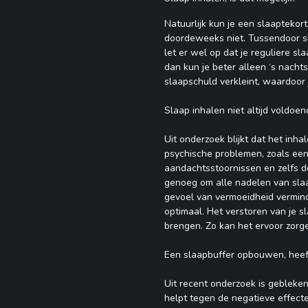
Natuurlijk kun je een slaaptekor
doordeweeks niet. Tussendoor s
let er wel op dat je reguliere sla
dan kun je beter alleen ‘s nachts
slaapschuld verkleint, waardoor 
Slaap inhalen niet altijd voldoe
Uit onderzoek blijkt dat het inha
psychische problemen, zoals ee
aandachtsstoornissen en zelfs de
genoeg om alle nadelen van slaa
gevoel van vermoeidheid vermind
optimaal. Het verstoren van je s
brengen. Zo kan het ervoor zorge
Een slaapbuffer opbouwen, heeft
Uit recent onderzoek is gebleke
helpt tegen de negatieve effecte