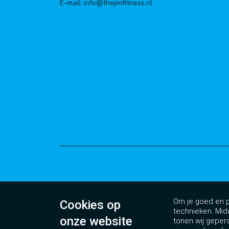
E-mail: info@thejimfitness.nl
Om je goed en pe
Cookies op
technieken. Mid
onze website
tonen wij geper