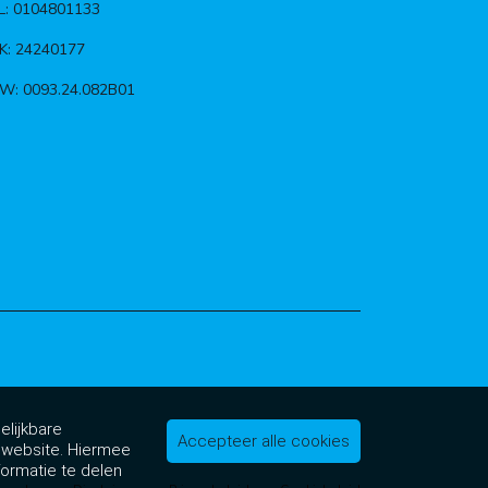
L: 0104801133
K: 24240177
W: 0093.24.082B01
elijkbare
Accepteer alle cookies
e website. Hiermee
formatie te delen