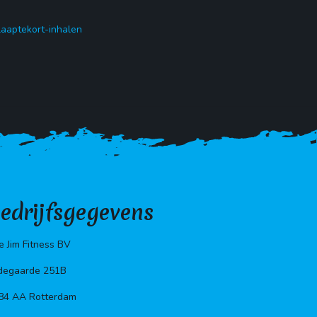
slaaptekort-inhalen
edrijfsgegevens
e Jim Fitness BV
degaarde 251B
84 AA Rotterdam