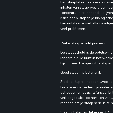
Een slaaptekort oplopen is nameli
inhalen van slaap wel je vermoe
concentratie en aandacht blijven
risico dat bijslapen je biologisc
kan ontstaan – met alle gevolge
veel problemen.
Wat is slaapschuld precies?
De slaapschuld is de optelsom v
langere tijd. Je kunt in het wee
bijvoorbeeld langer uit te slapen
Goed slapen is belangrijk
Slechte slapers hebben twee kee
kortetermijneffecten zijn onder
geheugen en gezichtsfunctie. Enk
verhoogd risico op hart- en vaatz
redenen om je slaap serieus te 
Slaap inhalen, is dat mogelijk?