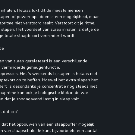
t inhalen. Helaas lukt dit de meeste mensen
lapen of powernaps doen is een mogelijkheid, maar
apritme niet verstoord raakt. Verstoort dit je ritme,
 slapen. Het voordeel van slaap inhalen is dat je de
je totale slaaptekort verminderd wordt.
nde
len van slaap gerelateerd is aan verschillende
n verminderde geheugenfunctie,
pressies. Het ‘s weekends bijslapen is helaas niet
ptekort op te heffen. Hoewel het extra slapen het
ert, is desondanks je concentratie nog steeds niet
laapritme kan ook je biologische klok in de war
n dat je zondagavond lastig in slaap valt.
 dat zin?
n dat het opbouwen van een slaapbuffer mogelijk
n van slaapschuld. Je kunt bijvoorbeeld een aantal